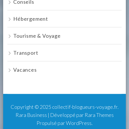
Conseils
Hébergement
Tourisme & Voyage
Transport
Vacances
Copyright © 2025
collectif-blogueurs-voyage.fr
.
Rara Business | Développé par
Rara Themes
Propulsé par
WordPress
.