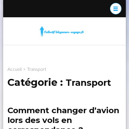
Aller
au
contenu
(Pressez
co
Le
Entrée)
bl
col
de
vo
bl
de
Accueil
>
Transport
Catégorie :
Transport
Comment changer d’avion
lors des vols en