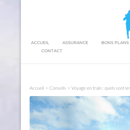
Aller
au
contenu
(Pressez
Entrée)
ACCUEIL
ASSURANCE
BONS PLANS
CONTACT
Accueil
>
Conseils
>
Voyage en train : quels sont le