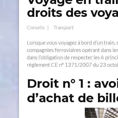
droits des voy
Conseils
Transport
Lorsque vous voyagez à bord d’un train, 
compagnies ferroviaires opérant dans l
dans l’obligation de respecter les 6 prin
règlement CE n° 1371/2007 du 23 octo
Droit n° 1 : avo
d’achat de bill