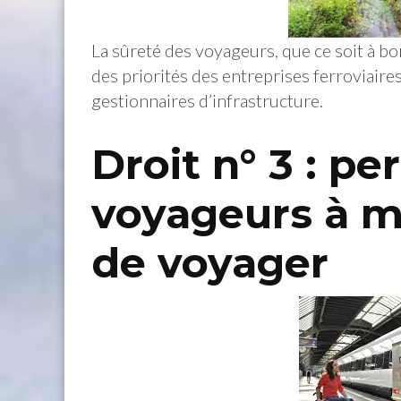
La sûreté des voyageurs, que ce soit à bor
des priorités des entreprises ferroviaire
gestionnaires d’infrastructure.
Droit n° 3 : p
voyageurs à mo
de voyager