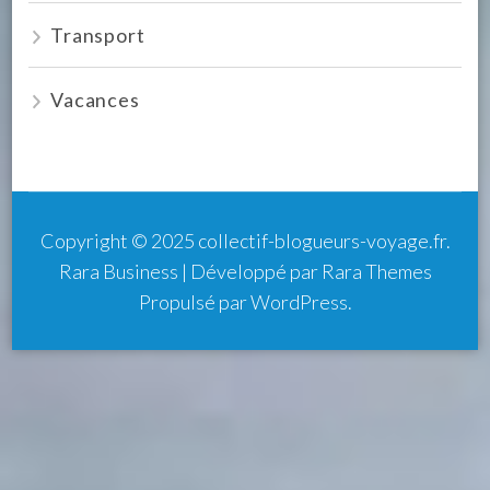
Transport
Vacances
Copyright © 2025
collectif-blogueurs-voyage.fr
.
Rara Business | Développé par
Rara Themes
Propulsé par
WordPress
.