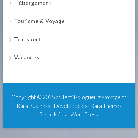
Hébergement
Tourisme & Voyage
Transport
Vacances
Copyright © 2025
collectif-blogueurs-voyage.fr
.
Rara Business | Développé par
Rara Themes
Propulsé par
WordPress
.