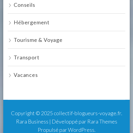
Conseils
Hébergement
Tourisme & Voyage
Transport
Vacances
Copyright © 2025
collectif-blogueurs-voyage.fr
.
Rara Business | Développé par
Rara Themes
Propulsé par
WordPress
.