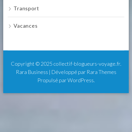
Transport
Vacances
Copyright © 2025
collectif-blogueurs-voyage.fr
.
Rara Business | Développé par
Rara Themes
Propulsé par
WordPress
.