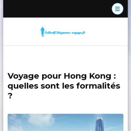
Aller
au
contenu
(Pressez
co
Le
Entrée)
bl
col
de
vo
bl
de
Voyage pour Hong Kong :
quelles sont les formalités
?