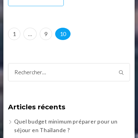
Pagination
Page
Page
Page
1
…
9
10
des
publications
Rechercher :
Articles récents
Quel budget minimum préparer pour un
séjour en Thaïlande ?