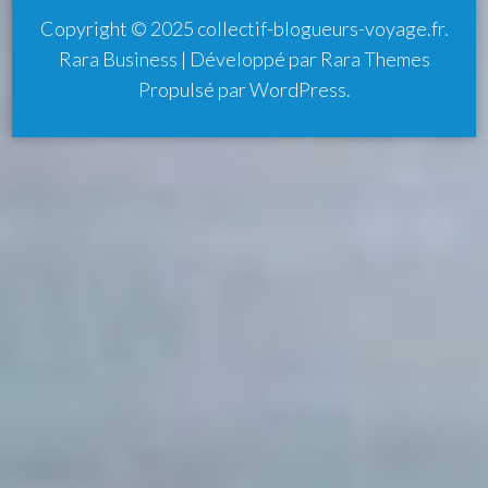
Copyright © 2025
collectif-blogueurs-voyage.fr
.
Rara Business | Développé par
Rara Themes
Propulsé par
WordPress
.